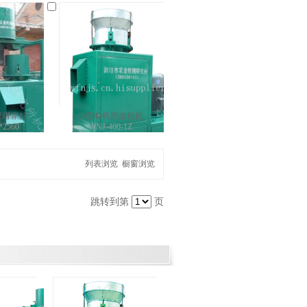
机哪家好
小型有机肥造粒机
*2560
WNJ-400-1Z
列表浏览
橱窗浏览
跳转到第
页