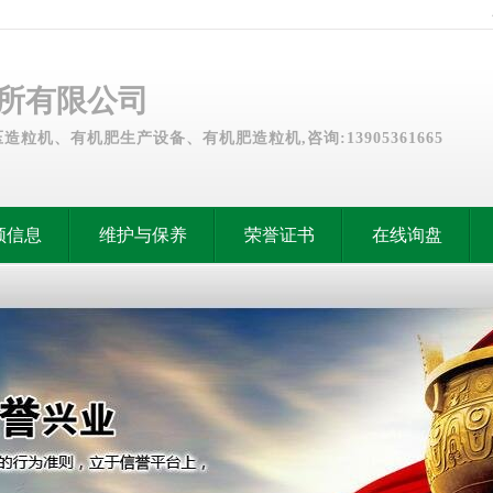
所有限公司
粒机、有机肥生产设备、有机肥造粒机,咨询:13905361665
频信息
维护与保养
荣誉证书
在线询盘