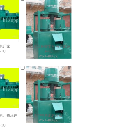
机厂家
有机肥设备哪里好 有机肥造
-1Q
粒机
WNJ-400-2Z
机、挤压造
大型有机肥造粒机
WNJ-400-2Z
-1Q