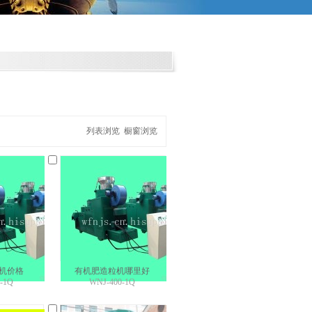
列表浏览
橱窗浏览
机价格
有机肥造粒机哪里好
-1Q
WNJ-400-1Q