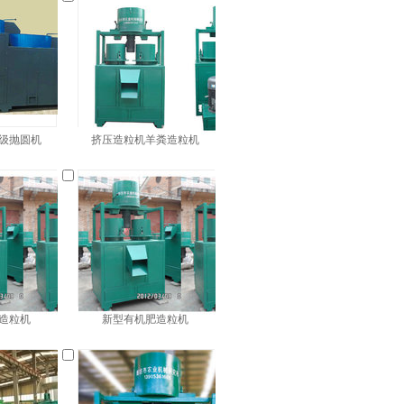
级抛圆机
挤压造粒机羊粪造粒机
造粒机
新型有机肥造粒机