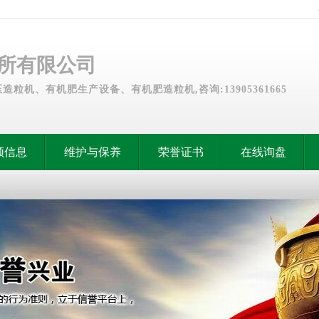
所有限公司
粒机、有机肥生产设备、有机肥造粒机,咨询:13905361665
频信息
维护与保养
荣誉证书
在线询盘