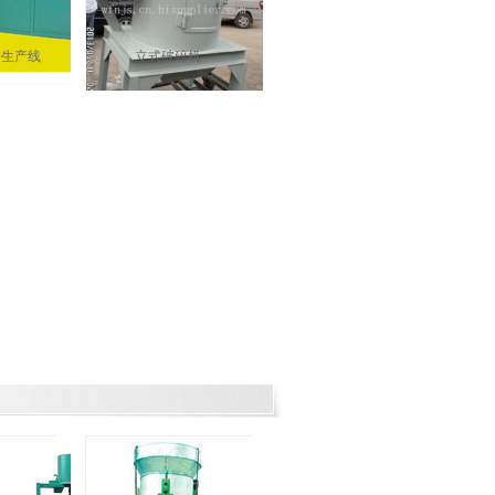
备生产线
立式破碎机