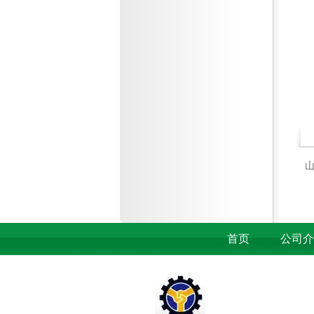
首页
公司介