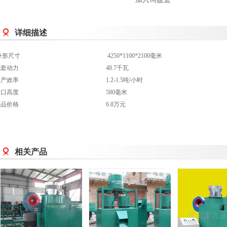
详细描述
外形尺寸
4250*1100*2100毫米
配套动力
48.7千瓦
生产效率
1.2-1.5吨/小时
出口高度
580毫米
产品价格
6.8万元
相关产品