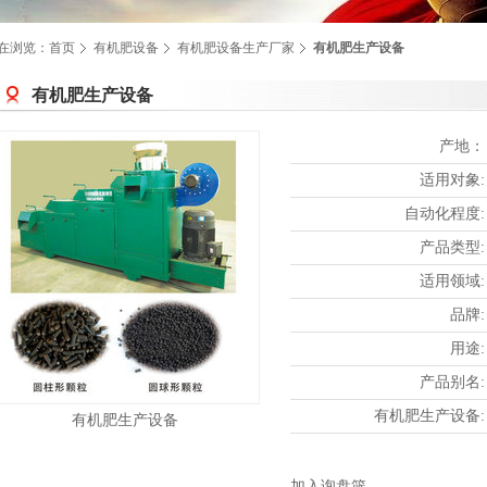
在浏览：
首页
有机肥设备
有机肥设备生产厂家
有机肥生产设备
有机肥生产设备
产地：
适用对象:
自动化程度:
产品类型:
适用领域:
品牌:
用途:
产品别名:
有机肥生产设备:
有机肥生产设备
加入询盘篮