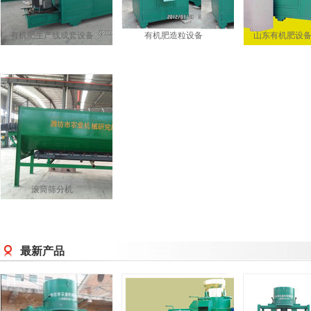
有机肥生产线成套设备
有机肥造粒设备
山东有机肥设
滚筒筛分机
最新产品