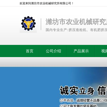
欢迎来到潍坊市农业机械研究所有限公司！
潍坊市农业机械研究
国内专业生产:挤压造粒机、有机肥挤压造
首页
公司介绍
产品展示
视